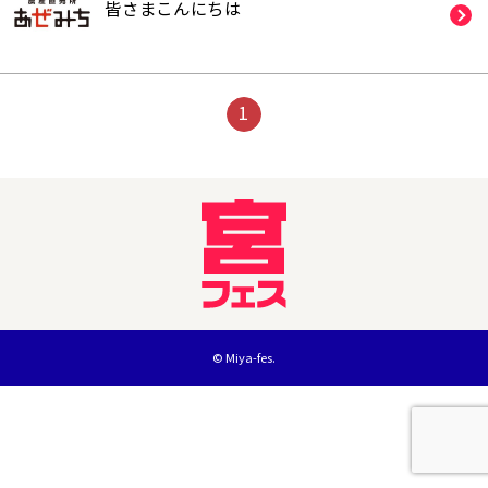
皆さまこんにちは️
1
© Miya-fes.