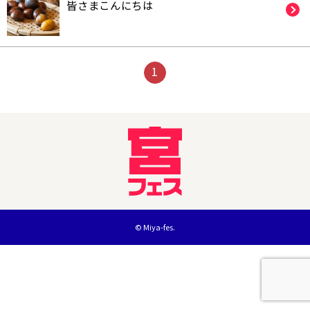
皆さまこんにちは️
1
© Miya-fes.