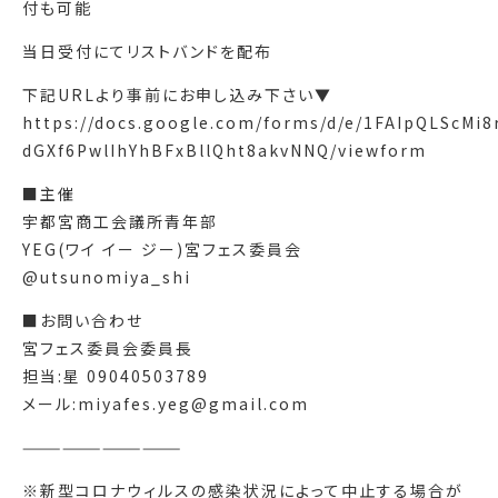
付も可能
当日受付にてリストバンドを配布
下記URLより事前にお申し込み下さい▼
https://docs.google.com/forms/d/e/1FAIpQLScM
dGXf6PwlIhYhBFxBllQht8akvNNQ/viewform
■主催
宇都宮商工会議所青年部
YEG(ワイ イー ジー)宮フェス委員会
@utsunomiya_shi
■お問い合わせ
宮フェス委員会委員長
担当:星 09040503789
メール:miyafes.yeg@gmail.com
————————————
※新型コロナウィルスの感染状況によって中止する場合が