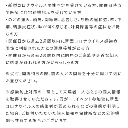
・新型コロナウイルス陽性判定を受けている方、開催日時点
で医師に自宅待機指示を受けている方
・のどの痛み、頭痛、関節痛、息苦しさ、呼吸の違和感、咳、下
痢、結膜炎症状、味が薄く感じる、味覚障害等の症状をお持
ちの方
・開催日から過去2週間以内に新型コロナウイルス感染症
陽性と判断された方との濃厚接触がある方
・開催日から過去2週間以内に同居のご家族や身近な知人
に感染が疑われる方がいらっしゃる方
※受付、開場待ちの際、前の人との間隔を十分に開けて列に
お並びください。
※感染防止対策の一環として来場者一人ひとりの個人情報
を取得させていただきます。万が一、イベント参加後に新型
コロナウイルスの感染者が認められるなどの事態が判明し
た場合、ご提供いただいた個人情報を保健所などの公的機
関へ共有する場合がございます。