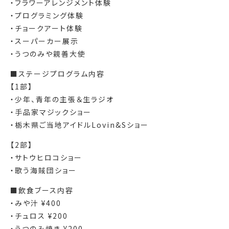
・フラワーアレンジメント体験
・プログラミング体験
・チョークアート体験
・スーパーカー展示
・うつのみや親善大使
■ステージプログラム内容
【1部】
・少年、青年の主張＆生ラジオ
・手品家マジックショー
・栃木県ご当地アイドルLovin&Sショー
【2部】
・サトウヒロコショー
・歌う海賊団ショー
■飲食ブース内容
・みや汁 ¥400
・チュロス ¥200
・うつのみ焼き ¥200