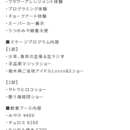
・フラワーアレンジメント体験
・プログラミング体験
・チョークアート体験
・スーパーカー展示
・うつのみや親善大使
■ステージプログラム内容
【1部】
・少年、青年の主張＆生ラジオ
・手品家マジックショー
・栃木県ご当地アイドルLovin&Sショー
【2部】
・サトウヒロコショー
・歌う海賊団ショー
■飲食ブース内容
・みや汁 ¥400
・チュロス ¥200
・うつのみ焼き ¥200