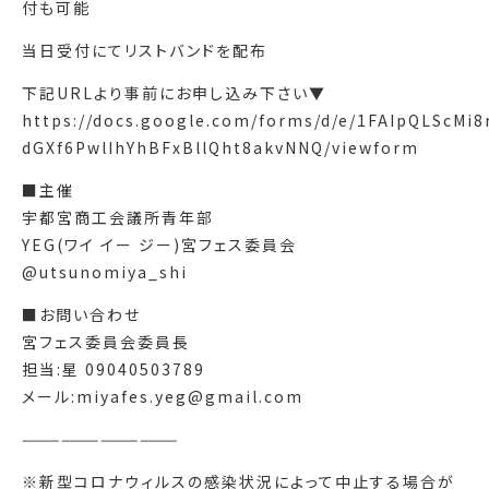
付も可能
当日受付にてリストバンドを配布
下記URLより事前にお申し込み下さい▼
https://docs.google.com/forms/d/e/1FAIpQLScM
dGXf6PwlIhYhBFxBllQht8akvNNQ/viewform
■主催
宇都宮商工会議所青年部
YEG(ワイ イー ジー)宮フェス委員会
@utsunomiya_shi
■お問い合わせ
宮フェス委員会委員長
担当:星 09040503789
メール:miyafes.yeg@gmail.com
————————————
※新型コロナウィルスの感染状況によって中止する場合が