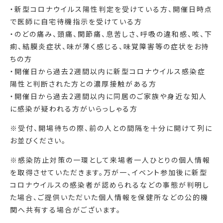
・新型コロナウイルス陽性判定を受けている方、開催日時点
で医師に自宅待機指示を受けている方
・のどの痛み、頭痛、関節痛、息苦しさ、呼吸の違和感、咳、下
痢、結膜炎症状、味が薄く感じる、味覚障害等の症状をお持
ちの方
・開催日から過去2週間以内に新型コロナウイルス感染症
陽性と判断された方との濃厚接触がある方
・開催日から過去2週間以内に同居のご家族や身近な知人
に感染が疑われる方がいらっしゃる方
※受付、開場待ちの際、前の人との間隔を十分に開けて列に
お並びください。
※感染防止対策の一環として来場者一人ひとりの個人情報
を取得させていただきます。万が一、イベント参加後に新型
コロナウイルスの感染者が認められるなどの事態が判明し
た場合、ご提供いただいた個人情報を保健所などの公的機
関へ共有する場合がございます。